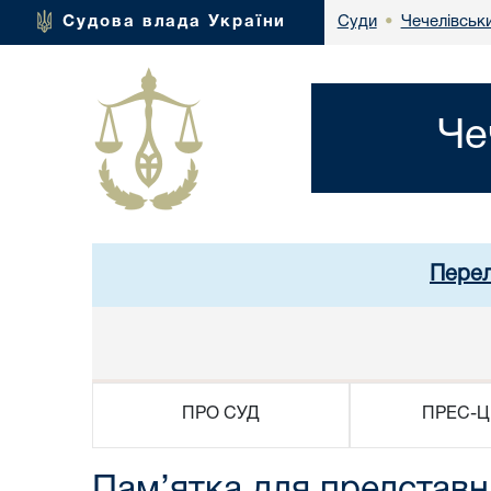
Чечелівськи
Судова влада України
Суди
•
Че
Перел
ПРО СУД
ПРЕС-Ц
Пам’ятка для представн