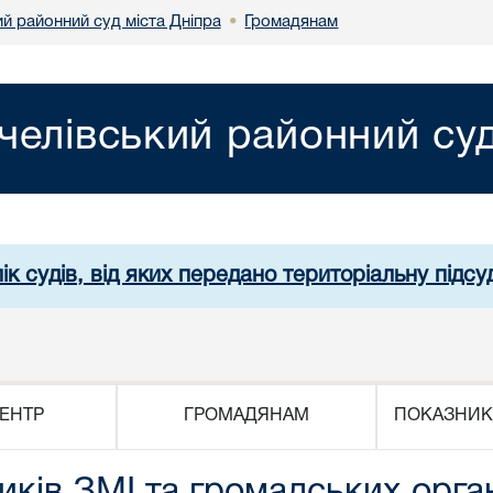
й районний суд міста Дніпра
Громадянам
•
челівський районний суд
ік судів, від яких передано територіальну підсуд
ЕНТР
ГРОМАДЯНАМ
ПОКАЗНИК
иків ЗМІ та громадських орган