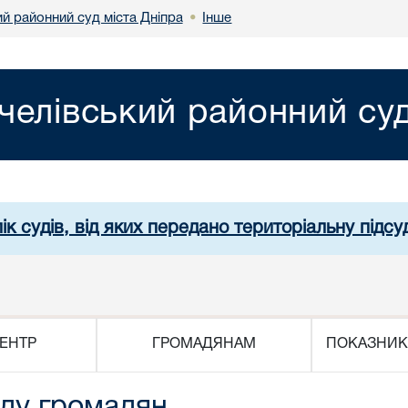
й районний суд міста Дніпра
Інше
•
челівський районний суд
ік судів, від яких передано територіальну підсуд
ЕНТР
ГРОМАДЯНАМ
ПОКАЗНИК
уду громадян