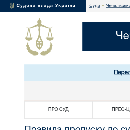
Чечелівськи
Судова влада України
Суди
•
Че
Перел
ПРО СУД
ПРЕС-Ц
Правила пропуску до с